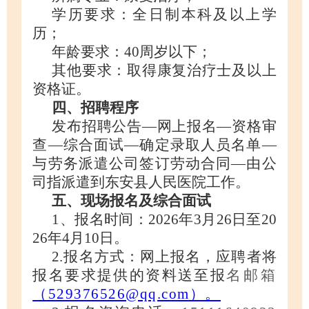
学历要求：
全日制
本科
及以上
学
历；
年龄要求：
40周岁以下
；
其他要求：取得
康复治疗士及以上
资格
证
。
四、招聘程序
发布招聘公告
—
网上
报名
—资格审
查—综合面试—确定录取人员名单—
与劳务派遣公司签订劳动合同—由公
司指派遣到
东安县人民
医院工作。
五、现场报名及综合面试
1、报名时间
：
202
6
年
3
月
26日至20
26年4月10日
。
2.报名方式：网上报名，应聘者将
报名要求提供的资料送至报
名邮箱
（
529376526@qq.com）。