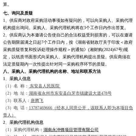
算。
七、询问及质疑
1、供应商对政府采购活动事项如有疑问的，可以向采购人、采购代理
机构提出询问。采购人、采购代理机构将在3个工作日内作出答复。
2、供应商认为本邀请公告使自己的合法权益受到损害的，可以在邀请
公告期限届满之日起7个工作日内，按《湖南省财政厅关于印发＜政府
采购质疑答复和投诉处理操作规程＞的通知》(湘财购(2024)67号)规
定，以纸质书面形式向采购人、采购代理机构提出质疑。供应商须在
法定质疑期内一次性提出针对同一采购程序环节的质疑。
八、采购人、采购代理机构的名称、地址和联系方法
1
、
采购人信息
（
1）
名
称：
东安县人民医院
（
2）地 址：
湖南省永州市东安县白牙市镇建设大道
478号
（
3）联系人：
唐腾飞
（
3）电 话：
13787469666
（经本人同意公开
，该联系人即为本项目负
责人
）
2
、
采购代理机构信息
（
1）
采购代理机构
：
湖南永冲锋项目管理有限公司