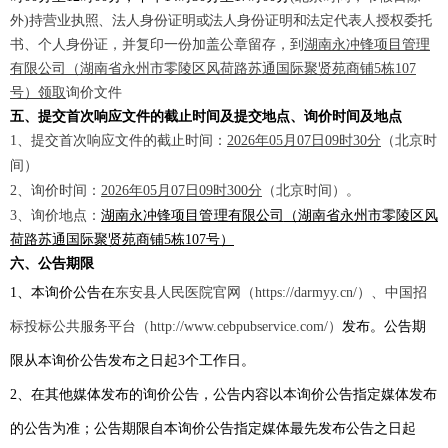
外)
持
营业执照、法人身份证明或法人身份证明和
法定代表人授权委托
书
、
个人身份
证，并复印一份加盖公章留存，到
湖南永冲锋项目管理
有限公司（湖南省永州市零陵区风荷路苏通国际聚贤苑商铺
5栋107
号）
领取
询价
文件
五、提交首次响应文件的截止时间及提交地点、询价时间及地点
1、提交首次响应文件的截止时间：
2026年05月07日09时30分
（北京时
间）
2、询价时间：
2026年05月07日09时300分
（北京时间）。
3、询价地点：
湖南永冲锋项目管理有限公司
（湖南省永州市零陵区风
荷路苏通国际聚贤苑商铺
5栋107号）
六、公告期限
1、本询价公告在
东安县人民医院官网（
https://darmyy.cn/）、中国招
标投标公共服务平台（http://www.cebpubservice.com/）
发布。公告期
限从本询价公告发布之日起
3个工作日。
2、在其他媒体发布的询价公告，公告内容以本询价公告指定媒体发布
的公告为准；公告期限自本询价公告指定媒体最先发布公告之日起