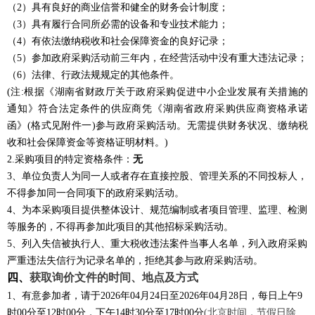
（
2）具有良好的商业信誉和健全的财务会计制度；
（
3）具有履行合同所必需的设备和专业技术能力；
（
4）有依法缴纳税收和社会保障资金的良好记录；
（
5）参加政府采购活动前三年内，在经营活动中没有重大违法记录；
（
6）法律、行政法规规定的其他条件。
(注:根据《湖南省财政厅关于政府采购促进中小企业发展有关措施的
通知》符合法定条件的供应商凭《湖南省政府采购供应商资格承诺
函》(格式见附件一)参与政府采购活动。无需提供财务状况、缴纳税
收和社会保障资金等资格证明材料。)
2.
采购项目的特定资格条件：
无
3、单位负责人为同一人或者存在直接控股、管理关系的不同投标人，
不得参加同一合同项下的政府采购活动。
4、为本采购项目提供整体设计、规范编制或者项目管理、监理、检测
等服务的，不得再参加此项目的其他招标采购活动。
5、列入失信被执行人、重大税收违法案件当事人名单，列入政府采购
严重违法失信行为记录名单的，拒绝其参与政府采购活动。
四、
获取询价文件的时间、地点及方式
1、有意参加者，请于2026年04月24日至2026年04月28日，每日上午9
时00分至12时00分，下午14时30分至17时00分
(北京时间，节假日除