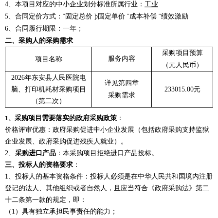
4
、本项目对应的中小企业划分标准所属行业：
工
业
5
、合同定价方式：
¨
固定总价
þ
固定单价
¨
成本补偿
¨
绩效激励
6
、合同履行期限：
一年；
二、采购人的采购需求
采购项目预算
服务内容
项目名称
（元人民币）
2026年东安县人民医院电
详见第四章
脑、打印机耗材采购项目
233015.00元
采购需求
（第二次）
采购项目需要落实的政府采购政策
：
1、
价格评审优惠：政府采购促进中小企业发展（包括政府采购支持监狱
企业发展、政府采购促进残疾人就业）。
2、
采购进口产品
：本采购项目拒绝进口产品投标。
三、投标人的资格要求
：
1、投标人的基本资格条件：投标人必须是在中华人民共和国境内注册
登记的法人、其他组织或者自然人，且应当符合《政府采购法》第二
十二条第一款的规定，即：
（
1）具有独立承担民事责任的能力；