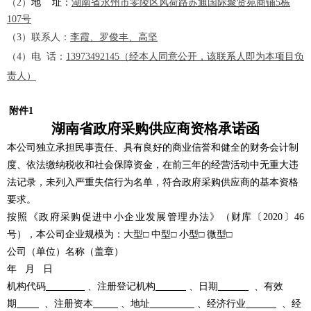
（
2）
地
址：
湖南省永州市零陵区风荷路苏通国际聚贤苑商铺
5栋
10
7
号
（
3）
联系人：
李霞、罗俊丰、
高坚
（
4
）
电
话：
13973492145
（经本人同意公开
，
该联系人即为本项目负
责人）
附件
1
湖南省政府采购供应商资格承诺函
本公司独立承担民事责任、具有良好的商业信誉和健全的财务会计制
度、依法缴纳税收和社会保障资金，在前三年的经营活动中无重大违
法记录，未列入严重失信行为名单，符合政府采购供应商的基本资格
要求。
按照《政府采购促进中小企业发展管理办法》（财库〔
2020〕46
号），本公司企业规模为：大型□ 中型□ 小型□ 微型□
公司（单位）名称（盖章）
年
月 日
机构代码
、注册登记机构
、日期
、有效
期
、注册资本
、地址
、经济行业
、经